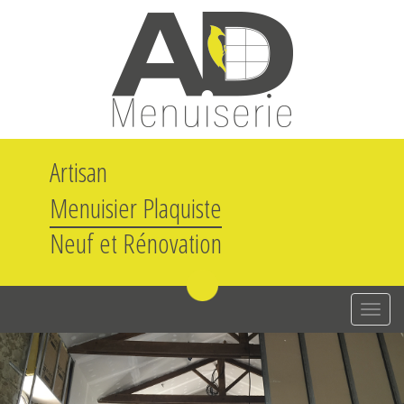
Artisan
Menuisier Plaquiste
Neuf et Rénovation
A
F
F
I
C
H