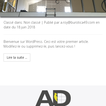
E
R
L
A
Classé dans:
Non classé
| Publié par
a.roy@burotica49.com
en
N
date du
18 juin 2018
A
V
I
Bienvenue sur WordPress. Ceci est votre premier article.
G
Modifiez-le ou supprimez-le, puis lancez-vous !
A
T
I
Lire la suite ...
O
N