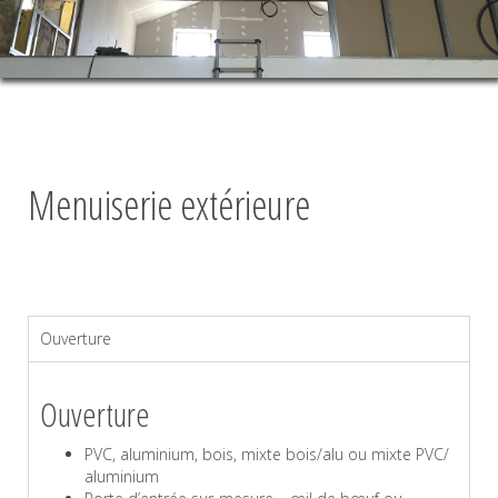
E
R
L
A
N
A
V
I
Menuiserie extérieure
G
A
T
I
O
N
Ouverture
Ouverture
PVC, aluminium, bois, mixte bois/alu ou mixte PVC/
aluminium