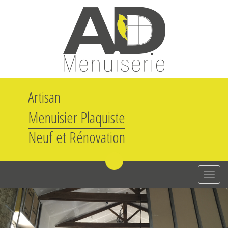
Artisan
Menuisier Plaquiste
Neuf et Rénovation
A
F
F
I
C
H